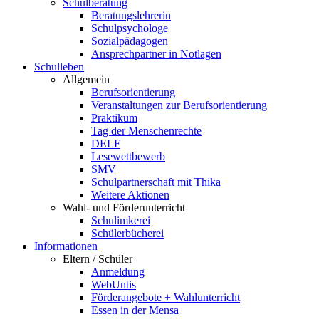
Schulberatung
Beratungslehrerin
Schulpsychologe
Sozialpädagogen
Ansprechpartner in Notlagen
Schulleben
Allgemein
Berufsorientierung
Veranstaltungen zur Berufsorientierung
Praktikum
Tag der Menschenrechte
DELF
Lesewettbewerb
SMV
Schulpartnerschaft mit Thika
Weitere Aktionen
Wahl- und Förderunterricht
Schulimkerei
Schülerbücherei
Informationen
Eltern / Schüler
Anmeldung
WebUntis
Förderangebote + Wahlunterricht
Essen in der Mensa