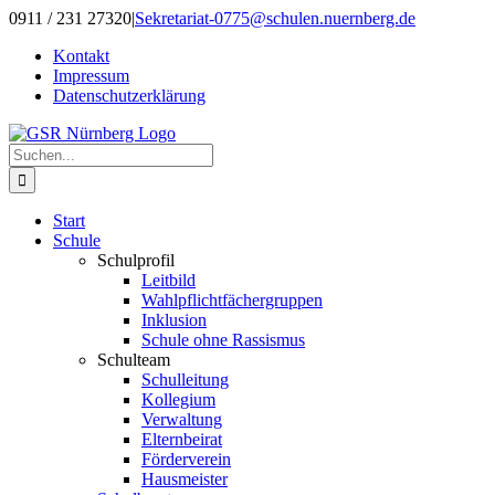
Zum
0911 / 231 27320
|
Sekretariat-0775@schulen.nuernberg.de
Inhalt
Kontakt
springen
Impressum
Datenschutzerklärung
Suche
nach:
Start
Schule
Schulprofil
Leitbild
Wahlpflichtfächergruppen
Inklusion
Schule ohne Rassismus
Schulteam
Schulleitung
Kollegium
Verwaltung
Elternbeirat
Förderverein
Hausmeister