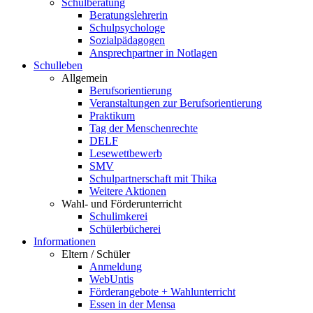
Schulberatung
Beratungslehrerin
Schulpsychologe
Sozialpädagogen
Ansprechpartner in Notlagen
Schulleben
Allgemein
Berufsorientierung
Veranstaltungen zur Berufsorientierung
Praktikum
Tag der Menschenrechte
DELF
Lesewettbewerb
SMV
Schulpartnerschaft mit Thika
Weitere Aktionen
Wahl- und Förderunterricht
Schulimkerei
Schülerbücherei
Informationen
Eltern / Schüler
Anmeldung
WebUntis
Förderangebote + Wahlunterricht
Essen in der Mensa