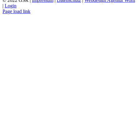
© 2022 GSR |
Impressum
|
Datenschutz
|
Webdesign Agentur Wom
|
Login
Page load link
Nach
oben