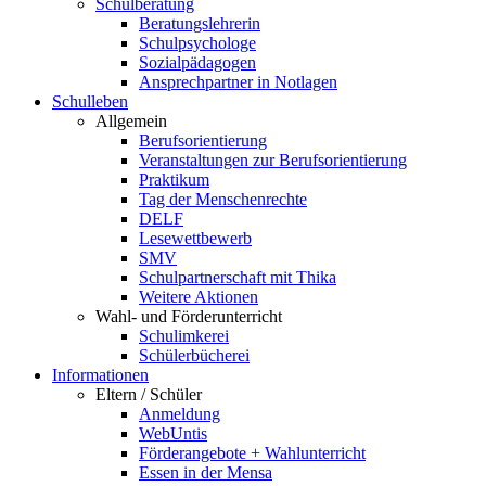
Schulberatung
Beratungslehrerin
Schulpsychologe
Sozialpädagogen
Ansprechpartner in Notlagen
Schulleben
Allgemein
Berufsorientierung
Veranstaltungen zur Berufsorientierung
Praktikum
Tag der Menschenrechte
DELF
Lesewettbewerb
SMV
Schulpartnerschaft mit Thika
Weitere Aktionen
Wahl- und Förderunterricht
Schulimkerei
Schülerbücherei
Informationen
Eltern / Schüler
Anmeldung
WebUntis
Förderangebote + Wahlunterricht
Essen in der Mensa