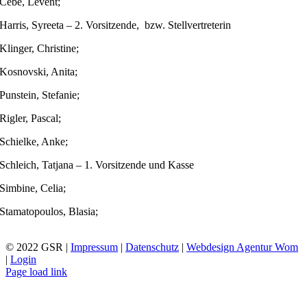
Cebe, Levent;
Harris, Syreeta – 2. Vorsitzende, bzw. Stellvertreterin
Klinger, Christine;
Kosnovski, Anita;
Punstein, Stefanie;
Rigler, Pascal;
Schielke, Anke;
Schleich, Tatjana – 1. Vorsitzende und Kasse
Simbine, Celia;
Stamatopoulos, Blasia;
© 2022 GSR |
Impressum
|
Datenschutz
|
Webdesign Agentur Wom
|
Login
Page load link
Nach
oben