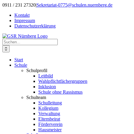
Zum
0911 / 231 27320
|
Sekretariat-0775@schulen.nuernberg.de
Inhalt
Kontakt
springen
Impressum
Datenschutzerklärung
Suche
nach:
Start
Schule
Schulprofil
Leitbild
Wahlpflichtfächergruppen
Inklusion
Schule ohne Rassismus
Schulteam
Schulleitung
Kollegium
Verwaltung
Elternbeirat
Förderverein
Hausmeister