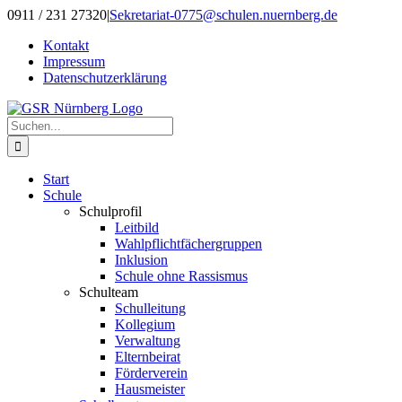
Zum
0911 / 231 27320
|
Sekretariat-0775@schulen.nuernberg.de
Inhalt
Kontakt
springen
Impressum
Datenschutzerklärung
Suche
nach:
Start
Schule
Schulprofil
Leitbild
Wahlpflichtfächergruppen
Inklusion
Schule ohne Rassismus
Schulteam
Schulleitung
Kollegium
Verwaltung
Elternbeirat
Förderverein
Hausmeister