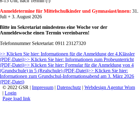
8-15 Uhr, nach Termin (!)
Anmeldetermine für Mittelschulkinder und Gymnasiast/innen:
31.
Juli + 3. August 2026
Bitte im Sekretariat mindestens eine Woche vor der
Anmeldewoche einen Termin vereinbaren!
Telefonnummer Sekretariat: 0911 23127320
>> Klicken Sie hier: Informationen für die Anmeldung der 4.Klässler
(PDF-Datei)
>> Klicken Sie hier: Informationen zum Probeunterricht
(PDF-Datei)
>> Klicken Sie hier: Formular für die Anmeldung von 4
(Grundschule) in 5 (Realschule) (PDF-Datei)
>> Klicken Sie hier:
Informationen zum Grundschul-Informationsabend am 3. März 2026
(PDF-Datei)
© 2022 GSR |
Impressum
|
Datenschutz
|
Webdesign Agentur Wom
|
Login
Page load link
Nach
oben