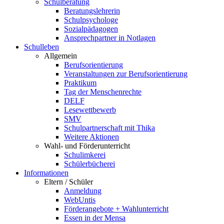
Schulberatung
Beratungslehrerin
Schulpsychologe
Sozialpädagogen
Ansprechpartner in Notlagen
Schulleben
Allgemein
Berufsorientierung
Veranstaltungen zur Berufsorientierung
Praktikum
Tag der Menschenrechte
DELF
Lesewettbewerb
SMV
Schulpartnerschaft mit Thika
Weitere Aktionen
Wahl- und Förderunterricht
Schulimkerei
Schülerbücherei
Informationen
Eltern / Schüler
Anmeldung
WebUntis
Förderangebote + Wahlunterricht
Essen in der Mensa