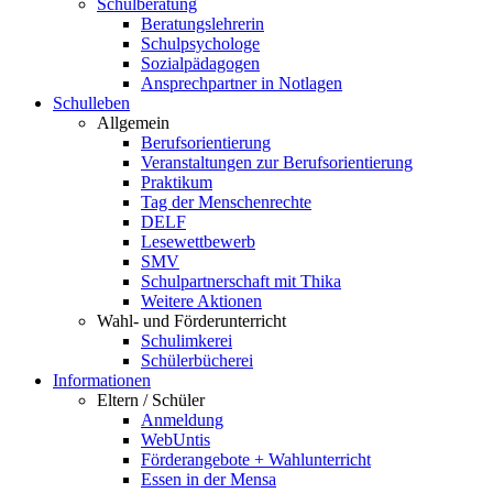
Schulberatung
Beratungslehrerin
Schulpsychologe
Sozialpädagogen
Ansprechpartner in Notlagen
Schulleben
Allgemein
Berufsorientierung
Veranstaltungen zur Berufsorientierung
Praktikum
Tag der Menschenrechte
DELF
Lesewettbewerb
SMV
Schulpartnerschaft mit Thika
Weitere Aktionen
Wahl- und Förderunterricht
Schulimkerei
Schülerbücherei
Informationen
Eltern / Schüler
Anmeldung
WebUntis
Förderangebote + Wahlunterricht
Essen in der Mensa