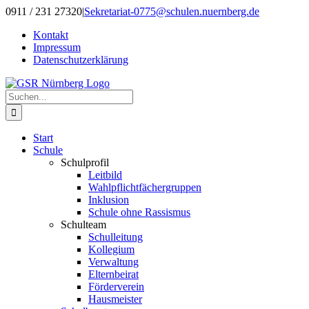
Zum
0911 / 231 27320
|
Sekretariat-0775@schulen.nuernberg.de
Inhalt
Kontakt
springen
Impressum
Datenschutzerklärung
Suche
nach:
Start
Schule
Schulprofil
Leitbild
Wahlpflichtfächergruppen
Inklusion
Schule ohne Rassismus
Schulteam
Schulleitung
Kollegium
Verwaltung
Elternbeirat
Förderverein
Hausmeister