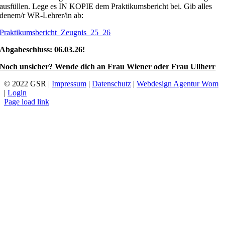
ausfüllen. Lege es IN KOPIE dem Praktikumsbericht bei. Gib alles
denem/r WR-Lehrer/in ab:
Praktikumsbericht_Zeugnis_25_26
Abgabeschluss: 06.03.26!
Noch unsicher? Wende dich an Frau Wiener oder Frau Ullherr
© 2022 GSR |
Impressum
|
Datenschutz
|
Webdesign Agentur Wom
|
Login
Page load link
Nach
oben