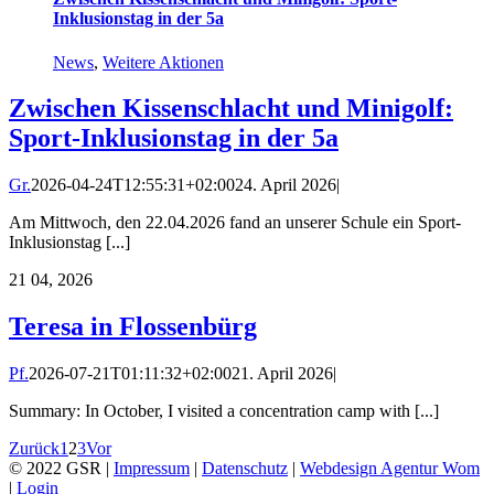
Inklusionstag in der 5a
News
,
Weitere Aktionen
Zwischen Kissenschlacht und Minigolf:
Sport-Inklusionstag in der 5a
Gr.
2026-04-24T12:55:31+02:00
24. April 2026
|
Am Mittwoch, den 22.04.2026 fand an unserer Schule ein Sport-
Inklusionstag [...]
21
04, 2026
Teresa in Flossenbürg
Pf.
2026-07-21T01:11:32+02:00
21. April 2026
|
Summary: In October, I visited a concentration camp with [...]
Zurück
1
2
3
Vor
© 2022 GSR |
Impressum
|
Datenschutz
|
Webdesign Agentur Wom
|
Login