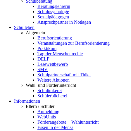
Schulberatung
Beratungslehrerin
Schulpsychologe
Sozialpädagogen
Ansprechpartner in Notlagen
Schulleben
Allgemein
Berufsorientierung
Veranstaltungen zur Berufsorientierung
Praktikum
Tag der Menschenrechte
DELF
Lesewettbewerb
SMV
Schulpartnerschaft mit Thika
Weitere Aktionen
Wahl- und Förderunterricht
Schulimkerei
Schülerbücherei
Informationen
Eltern / Schüler
Anmeldung
WebUntis
Förderangebote + Wahlunterricht
Essen in der Mensa