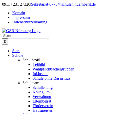
Zum
0911 / 231 27320
|
Sekretariat-0775@schulen.nuernberg.de
Inhalt
Kontakt
springen
Impressum
Datenschutzerklärung
Suche
nach:
Start
Schule
Schulprofil
Leitbild
Wahlpflichtfächergruppen
Inklusion
Schule ohne Rassismus
Schulteam
Schulleitung
Kollegium
Verwaltung
Elternbeirat
Förderverein
Hausmeister